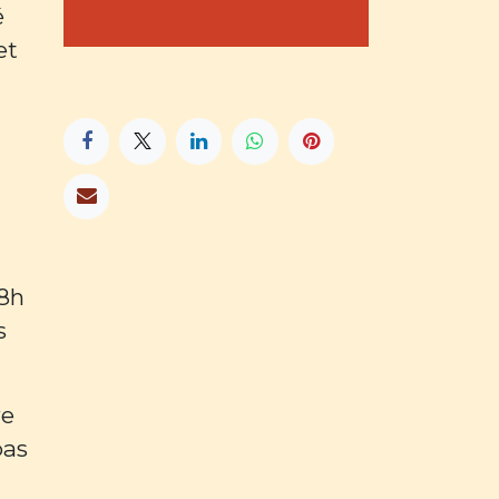
é
et
18h
s
re
pas