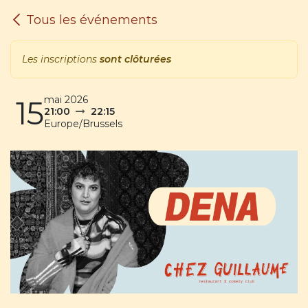
SE RENDRE AU CONTENU
Tous les événements
Les inscriptions
sont clôturées
mai 2026
15
21:00
22:15
Europe/Brussels